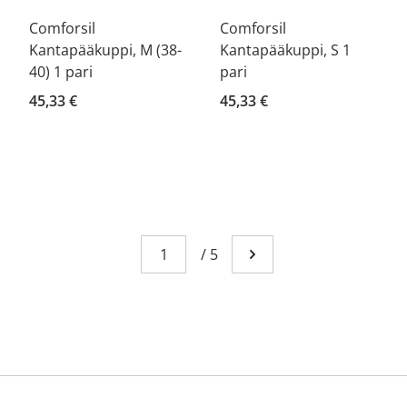
Comforsil
Comforsil
Kantapääkuppi, M (38-
Kantapääkuppi, S 1
40) 1 pari
pari
45,33 €
45,33 €
Page
You're currently reading page 1
/
5
Go to next page