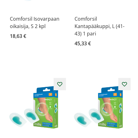
Comforsil Isovarpaan
Comforsil
oikaisija, S 2 kpl
Kantapääkuppi, L (41-
43) 1 pari
18,63 €
45,33 €