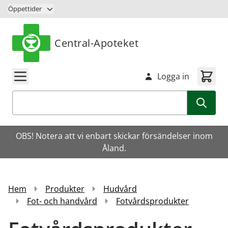
Hoppa till innehåll
Öppettider
Central-Apoteket
Logga in
Sök
OBS! Notera att vi enbart skickar försändelser inom
Åland.
Hem
Produkter
Hudvård
Fot- och handvård
Fotvårdsprodukter