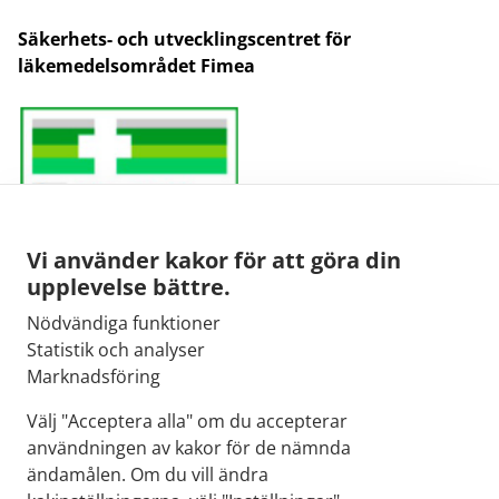
Säkerhets- och utvecklingscentret för
läkemedelsområdet Fimea
Vi använder kakor för att göra din
upplevelse bättre.
Nödvändiga funktioner
E-post:
Statistik och analyser
kirjaamo@fimea.fi
Marknadsföring
Fimeas växel:
Välj "Acceptera alla" om du accepterar
029 522 3341
användningen av kakor för de nämnda
ändamålen. Om du vill ändra