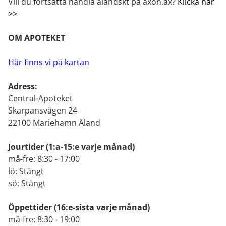
Vill du fortsätta handla åländskt på axon.ax?
Klicka här
>>
OM APOTEKET
Här finns vi på kartan
Adress:
Central-Apoteket
Skarpansvägen 24
22100 Mariehamn Åland
Jourtider
(1:a-15:e varje månad)
må-fre: 8:30 - 17:00
lö: Stängt
sö: Stängt
Öppettider
(16:e-sista varje månad)
må-fre: 8:30 - 19:00