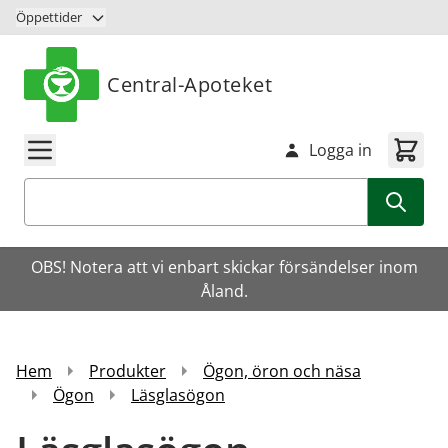
Hoppa till innehåll
Öppettider
Central-Apoteket
Logga in
Sök
OBS! Notera att vi enbart skickar försändelser inom
Åland.
Hem
Produkter
Ögon, öron och näsa
Ögon
Läsglasögon