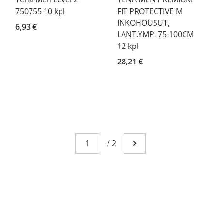
750755 10 kpl
FIT PROTECTIVE M
INKOHOUSUT,
6,93 €
LANT.YMP. 75-100CM
12 kpl
28,21 €
Page
You're currently reading page 1
/
2
Go to next page