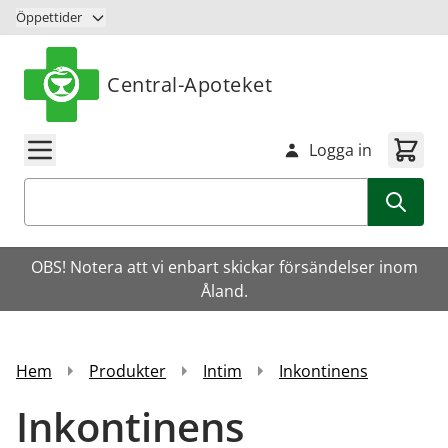
Hoppa till innehåll
Öppettider
Central-Apoteket
Logga in
Sök
OBS! Notera att vi enbart skickar försändelser inom
Åland.
Hem
Produkter
Intim
Inkontinens
Inkontinens