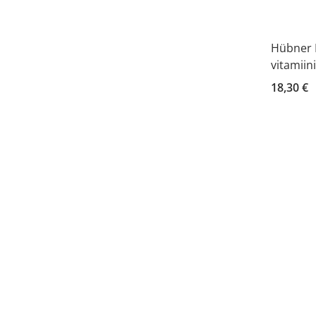
Hübner I
vitamiin
18,30 €