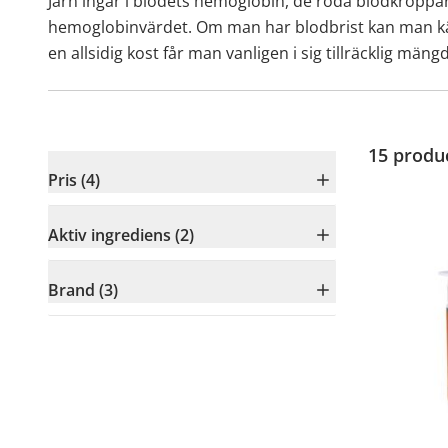
Järn ingår i blodets hemoglobin, de röda blodkroppar
hemoglobinvärdet. Om man har blodbrist kan man känna
en allsidig kost får man vanligen i sig tillräcklig mäng
15
produ
Pris (4)
Aktiv ingrediens (2)
Brand (3)