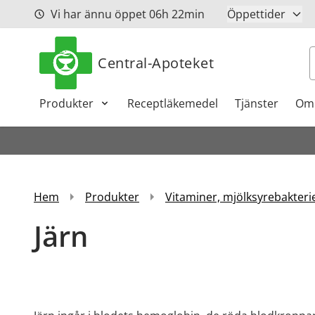
Hoppa till innehåll
Vi har ännu öppet
06h
22min
Öppettider
S
Central-Apoteket
Produkter
Receptläkemedel
Tjänster
Om
Hem
Produkter
Vitaminer, mjölksyrebakterie
Järn