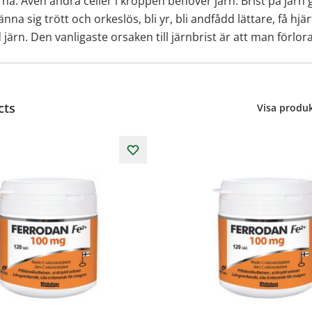
na. Även andra celler i kroppen behöver järn. Brist på järn
 sig trött och orkeslös, bli yr, bli andfådd lättare, få h
d järn. Den vanligaste orsaken till järnbrist är att man förlo
cts
Visa produk