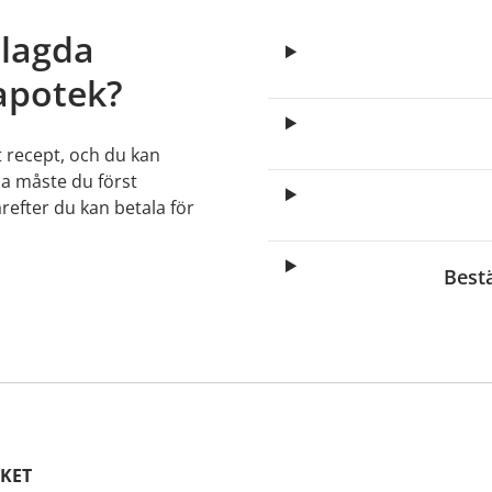
elagda
apotek?
t recept, och du kan
lla måste du först
arefter du kan betala för
Best
KET