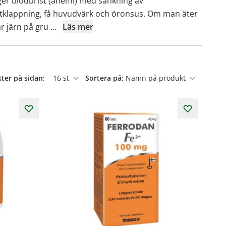
 ger blodbrist (anemi) med sänkning av
järtklappning, få huvudvärk och öronsus. Om man äter
rar järn på gru
...
Läs mer
ter på sidan:
Sortera på:
per sida