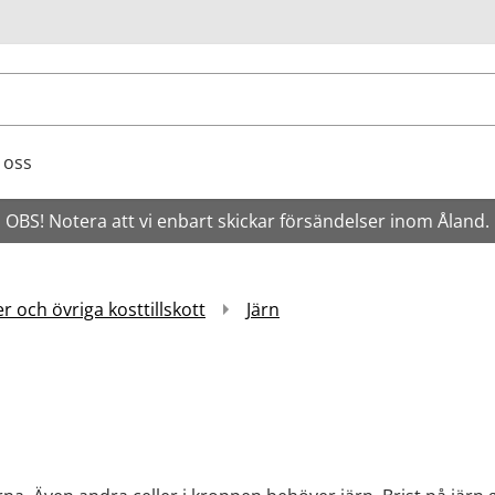
ök
 oss
OBS! Notera att vi enbart skickar försändelser inom Åland.
r och övriga kosttillskott
Järn