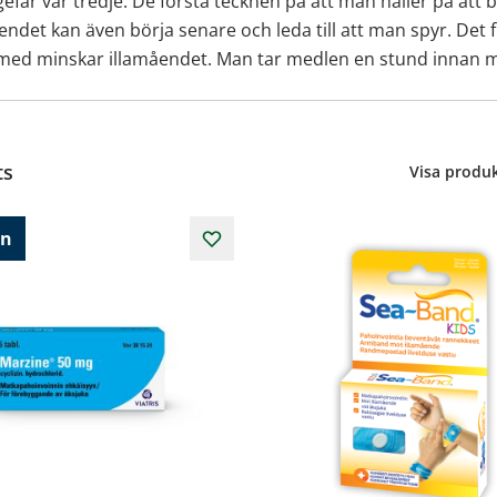
är var tredje. De första tecknen på att man håller på att bli
måendet kan även börja senare och leda till att man spyr. Det
ärmed minskar illamåendet. Man tar medlen en stund innan
ts
Visa produk
in