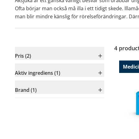
Åksjuka är ett ganska vanligt besvär som drabbar ungef
Ofta börjar man också må illa i ett tidigt skede. Illa
man blir mindre känslig för rörelseförändringar. D
4
produc
Pris (2)
Medic
Aktiv ingrediens (1)
Brand (1)