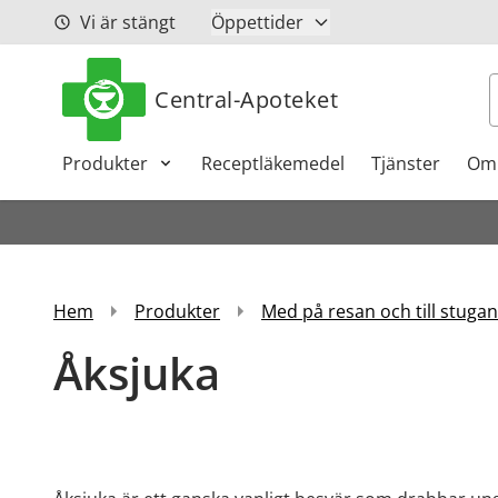
Hoppa till innehåll
Vi är stängt
Öppettider
S
Central-Apoteket
Produkter
Receptläkemedel
Tjänster
Om
Hem
Produkter
Med på resan och till stugan
Åksjuka