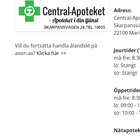
Adress:
Central-Ap
Skarpansv
22100 Mar
Vill du fortsätta handla åländskt på
Jourtider
(
axon.ax?
Klicka här >>
må-fre: 8:3
lö: Stängt
sö: Stängt
Öppettide
må-fre: 8:3
lö: 09:00 - 
sö: 10:00 - 
Nätapoteke