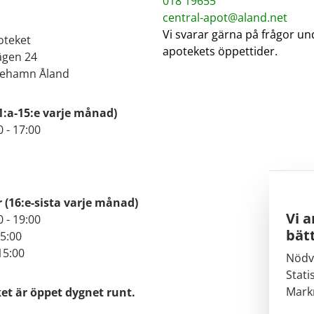
018 19655
central-apot@aland.net
Vi svarar gärna på frågor un
oteket
apotekets öppettider.
ägen 24
iehamn Åland
1:a-15:e varje månad)
0 - 17:00
r
(16:e-sista varje månad)
Vi a
0 - 19:00
bätt
15:00
15:00
Nödv
Stati
Mark
t är öppet dygnet runt.