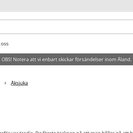
ök
 oss
OBS! Notera att vi enbart skickar försändelser inom Åland.
Åksjuka