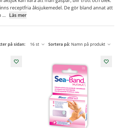
 åksjuk kan vara att man gäspar, blir trött och blek.
 finns receptfria åksjukemedel. De gör bland annat att
 m
...
Läs mer
ter på sidan:
Sortera på:
per sida