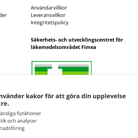
Användarvillkor
der
Leveransvillkor
Integritetspolicy
Säkerhets- och utvecklingscentret för
läkemedelsområdet Fimea
nvänder kakor för att göra din upplevelse
re.
ändiga funktioner
stik och analyser
E-post:
nadsföring
kirjaamo@fimea.fi