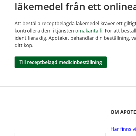
läkemedel från ett online
Att beställa receptbelagda läkemedel kräver ett giltig
kontrollera dem i tjänsten
omakanta.fi
. För att bestä
identifiera dig. Apoteket behandlar din beställning, v
ditt köp.
Till receptbelagd medicinbeställning
OM APOTE
Här finns v