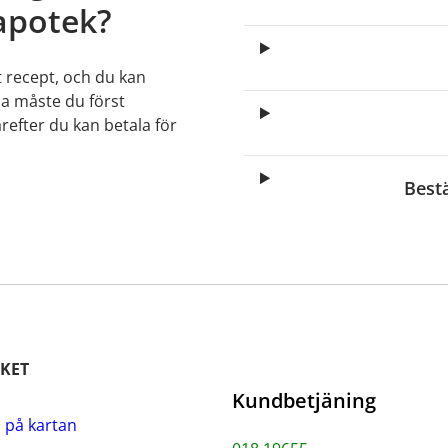
apotek?
t recept, och du kan
lla måste du först
arefter du kan betala för
Best
KET
Kundbetjäning
i på kartan