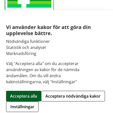
Vi använder kakor för att göra din
upplevelse bättre.
Nödvändiga funktioner
E-post:
Statistik och analyser
kirjaamo@fimea.fi
Marknadsföring
Fimeas växel:
Välj "Acceptera alla" om du accepterar
029 522 3341
användningen av kakor för de nämnda
ändamålen. Om du vill ändra
kakinställningarna, välj "Inställningar"
© 2026 Central-Apoteket |
Crasman eApteekki
Acceptera alla
Acceptera nödvändiga kakor
Hantera kakor
Inställningar