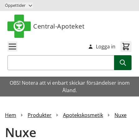
Hoppa till innehåll
Öppettider
Central-Apoteket
Logga in
Sök
OBS! Notera att vi enbart skickar försändelser inom
Åland.
Hem
Produkter
Apotekskosmetik
Nuxe
Nuxe