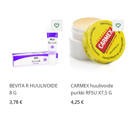
BEVITA R HUULIVOIDE
CARMEX huulivoide
8 G
purkki RFSU X7,5 G
3,78 €
4,25 €