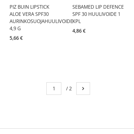
PIZ BUIN LIPSTICK
SEBAMED LIP DEFENCE
ALOE VERA SPF30
SPF 30 HUULIVOIDE 1
AURINKOSUOJAHUULIVOIDE
KPL
4,9 G
4,86 €
5,66 €
Page
You're currently reading page 1
/
2
Go to next page