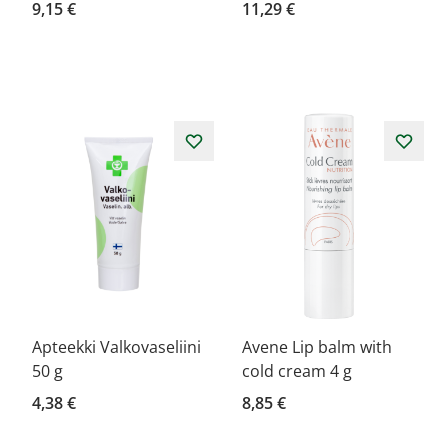
9,15 €
11,29 €
Apteekki Valkovaseliini
Avene Lip balm with
50 g
cold cream 4 g
4,38 €
8,85 €