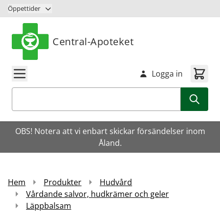
Hoppa till innehåll
Öppettider
Central-Apoteket
Logga in
Sök
OBS! Notera att vi enbart skickar försändelser inom
Åland.
Hem
Produkter
Hudvård
Vårdande salvor, hudkrämer och geler
Läppbalsam