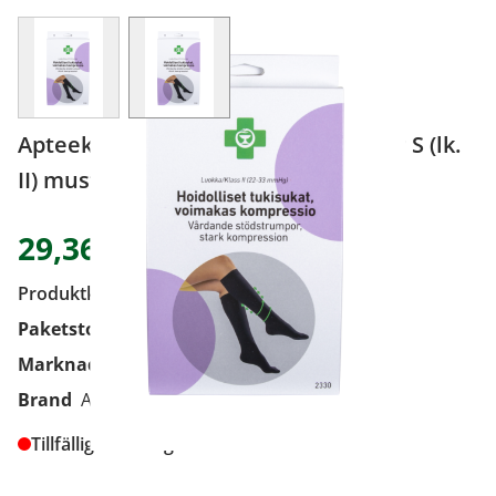
View larger image
View larger image
Apteekki hoid tukisukat voim kompr S (lk.
II) musta 1 pari
29,36 €
Produktkod
9210000
Paketstorlek
1 pari
Marknadsförare
Medifon Oy Ab
Brand
Apteekki
Tillfälligt slut i lager