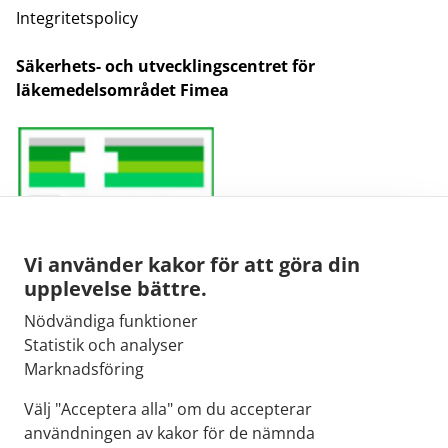
Integritetspolicy
Säkerhets- och utvecklingscentret för
läkemedelsområdet Fimea
Vi använder kakor för att göra din
upplevelse bättre.
Nödvändiga funktioner
E-post:
Statistik och analyser
kirjaamo@fimea.fi
Marknadsföring
Fimeas växel:
Välj "Acceptera alla" om du accepterar
029 522 3341
användningen av kakor för de nämnda