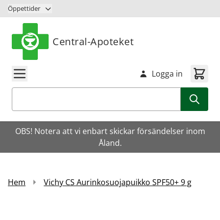
Hoppa till innehåll
Öppettider
Central-Apoteket
Logga in
Sök
OBS! Notera att vi enbart skickar försändelser inom
Åland.
Hem
Vichy CS Aurinkosuojapuikko SPF50+ 9 g