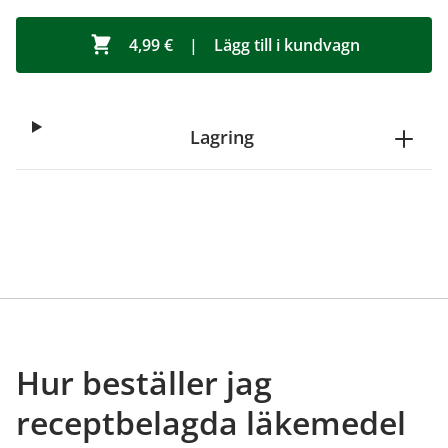
4,99 €
|
Lägg till i kundvagn
Lagring
Hur beställer jag
receptbelagda läkemedel