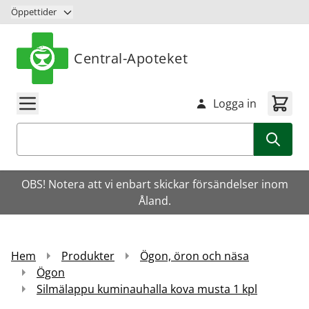
Hoppa till innehåll
Öppettider
Central-Apoteket
Logga in
Sök
OBS! Notera att vi enbart skickar försändelser inom
Åland.
Hem
Produkter
Ögon, öron och näsa
Ögon
Silmälappu kuminauhalla kova musta 1 kpl