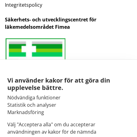
Integritetspolicy
Säkerhets- och utvecklingscentret för
läkemedelsområdet Fimea
Vi använder kakor för att göra din
upplevelse bättre.
Nödvändiga funktioner
E-post:
Statistik och analyser
kirjaamo@fimea.fi
Marknadsföring
Fimeas växel:
Välj "Acceptera alla" om du accepterar
029 522 3341
användningen av kakor för de nämnda