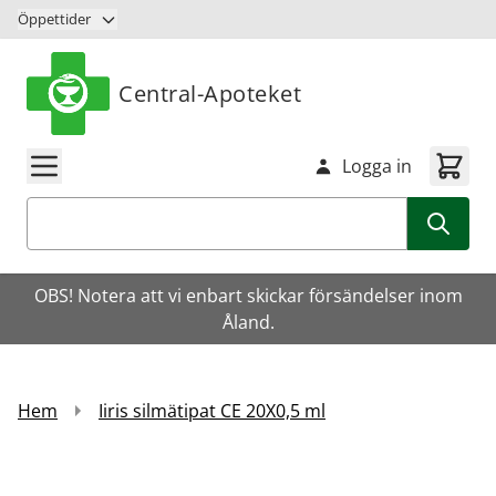
Hoppa till innehåll
Öppettider
Central-Apoteket
Logga in
Sök
OBS! Notera att vi enbart skickar försändelser inom
Åland.
Hem
Iiris silmätipat CE 20X0,5 ml