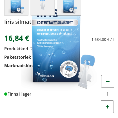
Iiris silmätipat CE 20X0,5 ml
16,84 €
1 684,00 € / l
Produktkod
2152254
Paketstorlek
20x0,5 ml
Marknadsförare
Oy Verman Ab
Change q
Finns i lager