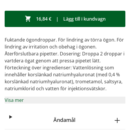
16,84 €
|
Lägg till i kundvagn
Fuktande ögondroppar. För lindring av törra ögon. För
lindring av irritation och obehag i ögonen.
Återförslutbara pipetter. Dosering: Droppa 2 droppar i
vartdera ögat genom att pressa pipetet lätt.
Förteckning över ingredienser: Vattenlösning som
innehåller korslänkad natriumhyaluronat (med 0,4 %
korslänkad natriumhyaluronat), trometamol, saltsyra,
natriumklorid och vatten för injektionsvätskor.
Visa mer
Ändamål