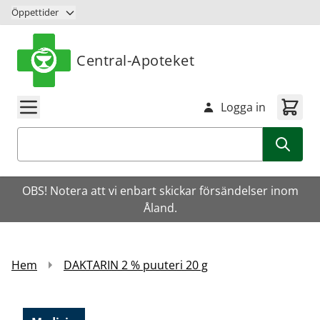
Hoppa till innehåll
Öppettider
Central-Apoteket
Logga in
Sök
OBS! Notera att vi enbart skickar försändelser inom
Åland.
Hem
DAKTARIN 2 % puuteri 20 g