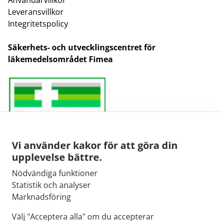
Leveransvillkor
Integritetspolicy
Säkerhets- och utvecklingscentret för
läkemedelsområdet Fimea
Vi använder kakor för att göra din
upplevelse bättre.
Nödvändiga funktioner
E-post:
Statistik och analyser
kirjaamo@fimea.fi
Marknadsföring
Fimeas växel:
Välj "Acceptera alla" om du accepterar