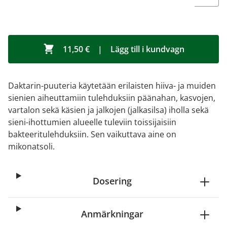
11,50 €
|
Lägg till i kundvagn
Daktarin-puuteria käytetään erilaisten hiiva- ja muiden
sienien aiheuttamiin tulehduksiin päänahan, kasvojen,
vartalon sekä käsien ja jalkojen (jalkasilsa) iholla sekä
sieni-ihottumien alueelle tuleviin toissijaisiin
bakteeritulehduksiin. Sen vaikuttava aine on
mikonatsoli.
Dosering
Anmärkningar