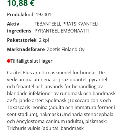
10,88 €
Produktkod
192001
Aktiv
FEBANTEELI, PRATSIKVANTELI,
ingrediens
PYRANTEELIEMBONAATTI
Paketstorlek
2 kpl
Marknadsförare
Zoetis Finland Oy
Tillfälligt slut i lager
Cazitel Plus är ett maskmedel för hundar. De
verksamma ämnena är praziquantel, pyrantel
och febantel och används för behandling av
blandade infektioner av rundmask och bandmask
av följande arter: Spolmask (Toxocara canis och
Toxascaris leonina (adulta och immatura former i
sent stadium), hakmask (Uncinaria stenocephala
och Ancylostoma caninum (adulta), piskmask:
Trichuris vulpis (adulta), bandmask