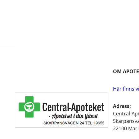
ditt köp.
Till receptbelagd medicinbeställning
OM APOTE
Här finns v
Adress:
Central-Ap
Skarpansv
22100 Mar