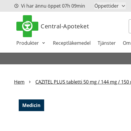
Hoppa till innehåll
Vi har ännu öppet
07h
09min
Öppettider
S
Central-Apoteket
Produkter
Receptläkemedel
Tjänster
Om
Hem
CAZITEL PLUS tabletti 50 mg / 144 mg / 150 
Medicin