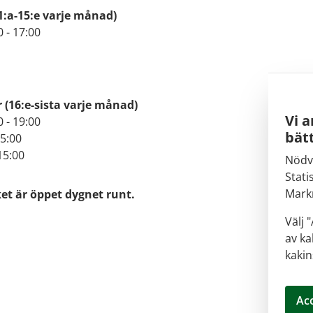
1:a-15:e varje månad)
0 - 17:00
r
(16:e-sista varje månad)
Vi a
0 - 19:00
bätt
15:00
15:00
Nödv
Stati
Mark
t är öppet dygnet runt.
Välj 
av ka
kakin
Acc