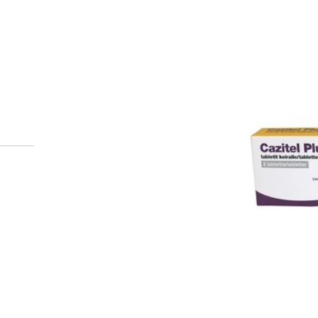
Hur beställer jag receptb
läkemedel från ett online
Att beställa receptbelagda läkemedel kräver ett giltig
kontrollera dem i tjänsten
omakanta.fi
. För att bestä
identifiera dig. Apoteket behandlar din beställning, v