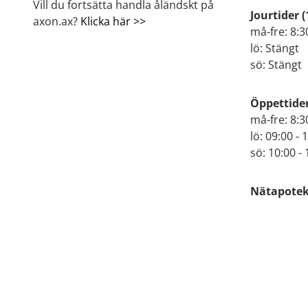
Vill du fortsätta handla åländskt på
Jourtider
(
axon.ax?
Klicka här >>
må-fre: 8:3
lö: Stängt
sö: Stängt
Öppettide
må-fre: 8:3
lö: 09:00 - 
sö: 10:00 - 
Nätapoteke