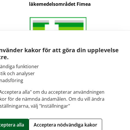
läkemedelsområdet Fimea
nvänder kakor för att göra din upplevelse
re.
ändiga funktioner
stik och analyser
E-post:
nadsföring
kirjaamo@fimea.fi
"Acceptera alla" om du accepterar användningen
kor för de nämnda ändamålen. Om du vill ändra
Fimeas växel:
ställningarna, välj "Inställningar"
029 522 3341
eptera alla
Acceptera nödvändiga kakor