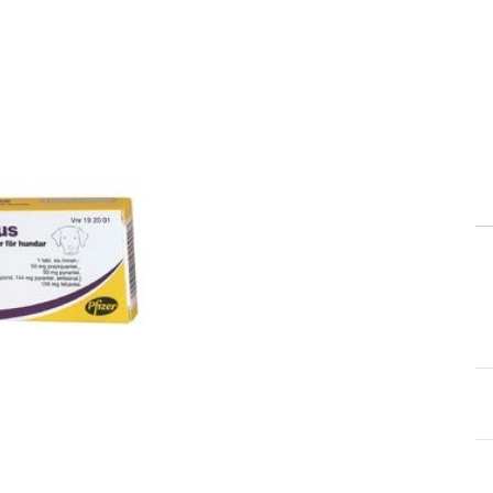
elagda
apotek?
t recept, och du kan
lla måste du först
arefter du kan betala för