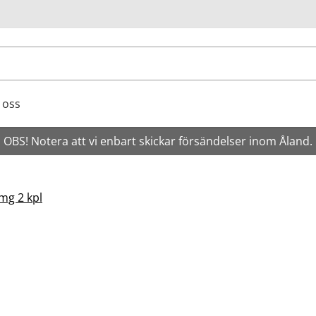
ök
 oss
OBS! Notera att vi enbart skickar försändelser inom Åland.
mg 2 kpl