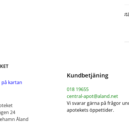
Best
KET
Kundbetjäning
i på kartan
018 19655
central-apot@aland.net
Vi svarar gärna på frågor un
oteket
apotekets öppettider.
ägen 24
iehamn Åland