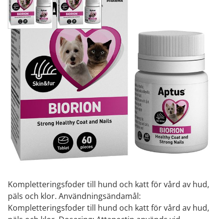
APTUS BIORION 60 tabl
21,20 €
1 514,29 € / kg
Produktkod
322387
Paketstorlek
60 tabl
Marknadsförare
Orion Eläinlääkkeet
Brand
Aptus
Tillfälligt slut i lager
Kompletteringsfoder till hund och katt för vård av hud,
päls och klor. Användningsändamål:
Kompletteringsfoder till hund och katt för vård av hud,