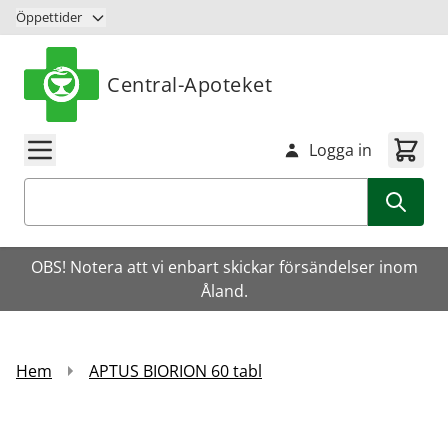
Hoppa till innehåll
Öppettider
Central-Apoteket
Logga in
Sök
OBS! Notera att vi enbart skickar försändelser inom
Åland.
Hem
APTUS BIORION 60 tabl