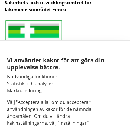
Säkerhets- och utvecklingscentret för
läkemedelsområdet Fimea
Vi använder kakor för att göra din
upplevelse bättre.
Nödvändiga funktioner
E-post:
Statistik och analyser
kirjaamo@fimea.fi
Marknadsföring
Fimeas växel:
Välj "Acceptera alla" om du accepterar
029 522 3341
användningen av kakor för de nämnda
ändamålen. Om du vill ändra
kakinställningarna, välj "Inställningar"