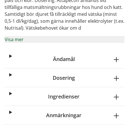
päls och klor. Dosering: Attapectin används vid
tillfälliga matsmältningsrubbningar hos hund och katt.
Samtidigt bör djuret få tillräckligt med vätska (minst
0,5-1 dl/kg/dag), som gärna innehåller elektrolyter (t.ex.
Nutrisal). Vätskebehovet ökar om d
Visa mer
Ändamål
Dosering
Ingredienser
Anmärkningar